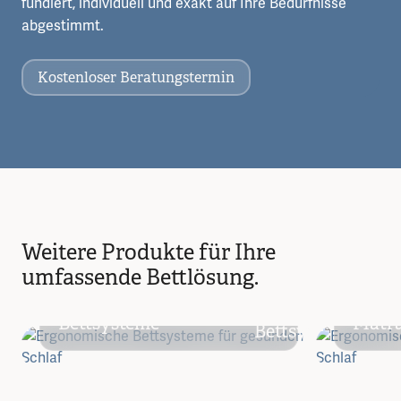
fundiert, individuell und exakt auf Ihre Bedürfnisse
abgestimmt.
Kostenloser Beratungstermin
Weitere Produkte für Ihre
umfassende Bettlösung.
Bettsysteme
Matr