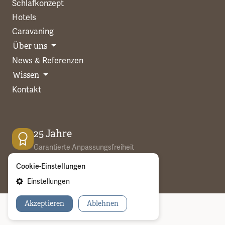
Schlafkonzept
Hotels
Caravaning
Über uns
News & Referenzen
Wissen
Kontakt
25 Jahre
Garantierte Anpassungsfreiheit
Cookie-Einstellungen
Einstellungen
Akzeptieren
Ablehnen
Copyright ©2026 | created with
by
express design
AGB
|
Impressum
|
Datenschutz