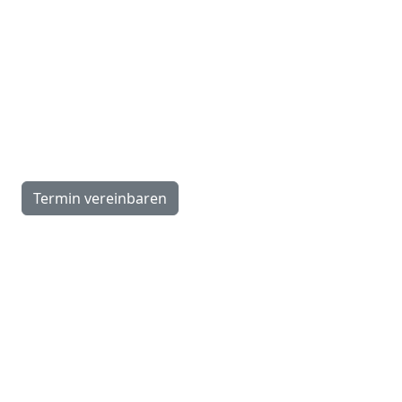
Montag:
13.30–18.00 Uhr
Dienstag–Freitag:
9.00–12.00, 13.30–18.00 Uhr
Samstag:
9.00–16.00 Uhr
Termin vereinbaren
Navigation
Schlafkonzept
Hotels
Caravaning
Über uns
News & Referenzen
Wissen