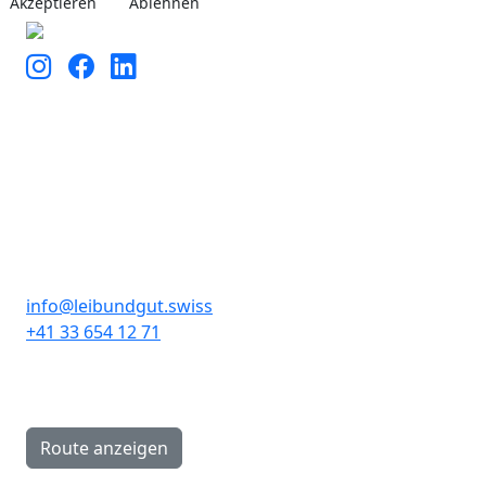
Akzeptieren
Ablehnen
Kontakt
Leibundgut Schlaf- und
Rückenzentrum AG
info@leibundgut.swiss
+41 33 654 12 71
Hauptstrasse 89A
CH-3646 Einigen
Route anzeigen
Öffnungszeiten