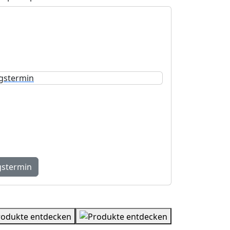
Beratungstermin
ermin bei uns in Einigen – fundiert,
auf Ihre Bedürfnisse abgestimmt.
gstermin