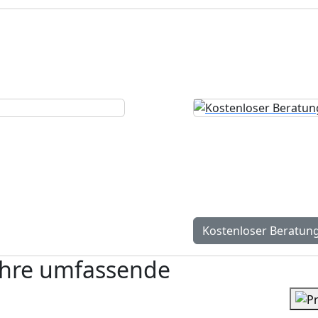
, die zu Ihnen passt
h
Kostenloser 
 nächsten Schritten –
Persönlicher Beratungst
individuell und exakt 
Kostenloser Beratun
 Ihre umfassende