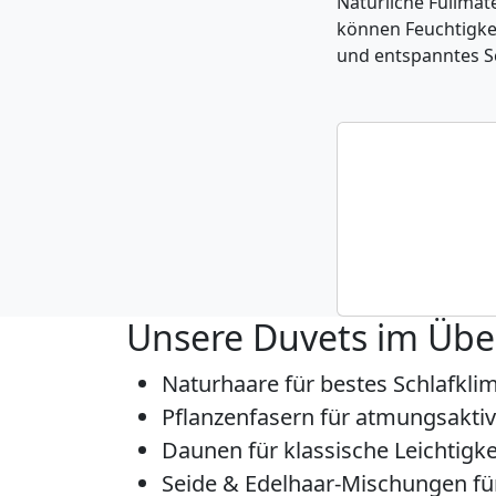
Natürliche Füllmat
können Feuchtigkei
und entspanntes Sc
Was uns
natürlich re
leicht, tem
unterschied
hochwertige
Unsere Duvets im Über
Naturhaare
für bestes Schlafkl
Pflanzenfasern
für atmungsaktiv
Daunen
für klassische Leichtig
Seide & Edelhaar-Mischungen
fü