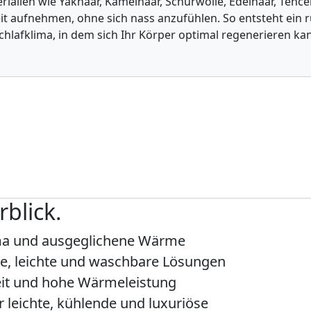
erialien wie Yakhaar, Kamelhaar, Schurwolle, Edelhaar, Tenc
t aufnehmen, ohne sich nass anzufühlen. So entsteht ein r
hlafklima, in dem sich Ihr Körper optimal regenerieren ka
ere Duvets auszeichnet:
guliertes Schlafklima ohne Schwitzen
peraturausgleichend und angenehm trocken
liche Wärmestufen für Sommer, Übergang & Winter
 Naturfüllungen mit sehr guter Feuchtigkeitsaufnahme
blick.
ima und ausgeglichene Wärme
e, leichte und waschbare Lösungen
keit und hohe Wärmeleistung
r leichte, kühlende und luxuriöse