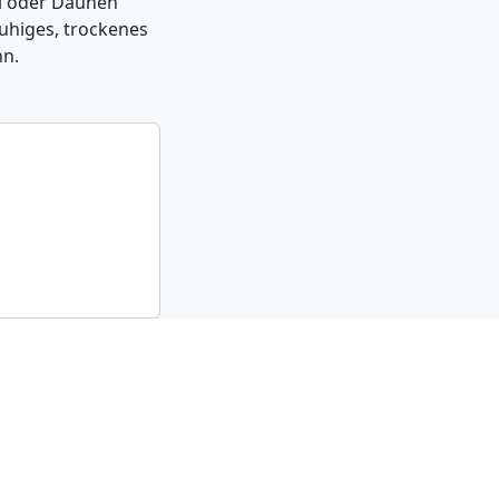
el oder Daunen
uhiges, trockenes
nn.