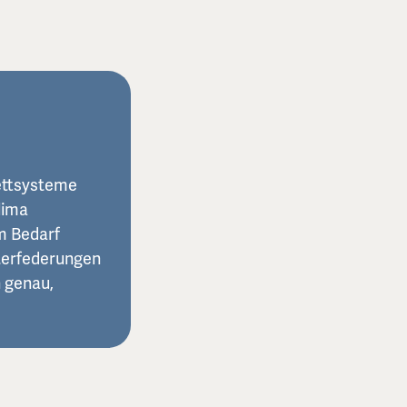
Bettsysteme
lima
m Bedarf
nterfederungen
n genau,