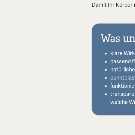
Damit Ihr Körper 
Was un
klare Wir
passend f
natürlich
punktelas
funktioni
transpare
welche Wi