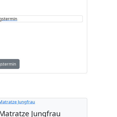
Beratungstermin
ermin bei uns in Einigen – fundiert,
auf Ihre Bedürfnisse abgestimmt.
gstermin
Matratze Jungfrau