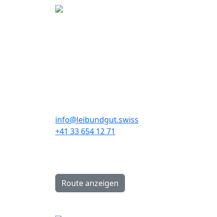
Kontakt
Leibundgut Schlaf- und
Rückenzentrum AG
info@leibundgut.swiss
+41 33 654 12 71
Hauptstrasse 89A
CH-3646 Einigen
Route anzeigen