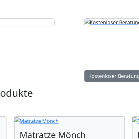
h
Kostenloser 
 nächsten Schritten –
Persönlicher Beratungst
individuell und exakt 
Kostenloser Beratun
rodukte
Matratze Mönch