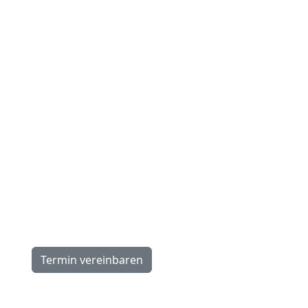
Öffnungszeiten
N
Montag:
Sc
13.30–18.00 Uhr
Ho
Dienstag–Freitag:
Ca
9.00–12.00, 13.30–18.00 Uhr
Üb
Samstag:
Ne
9.00–16.00 Uhr
Wi
Ko
Termin vereinbaren