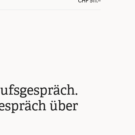
CHF
511.–
ufsgespräch.
espräch über