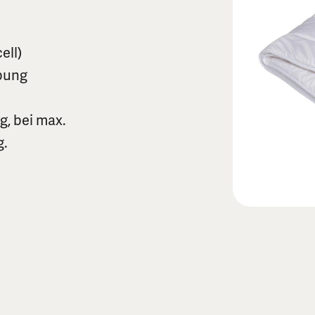
ell)
ppung
, bei max.
g.