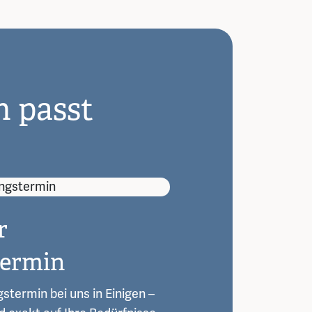
n passt
r
termin
stermin bei uns in Einigen –