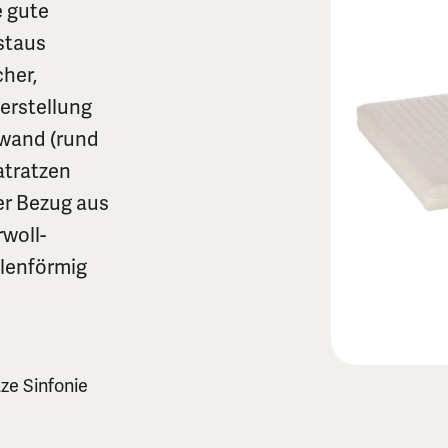
e gute
staus
cher,
erstellung
fwand (rund
atratzen
er Bezug aus
woll-
llenförmig
ze Sinfonie