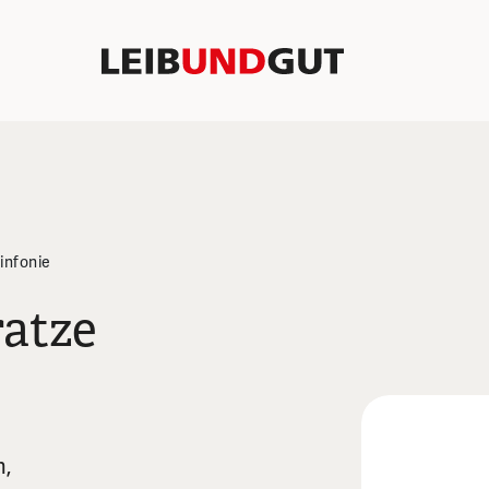
infonie
atze
n,