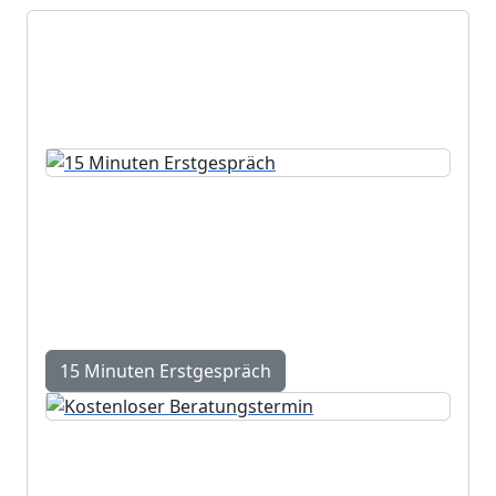
Persönliche Beratung, die zu
Ihnen passt
15 Minuten Erstgespräch
Kurze Standortbestimmung mit konkreten
nächsten Schritten – kostenlos und
unverbindlich.
15 Minuten Erstgespräch
Kostenloser Beratungstermin