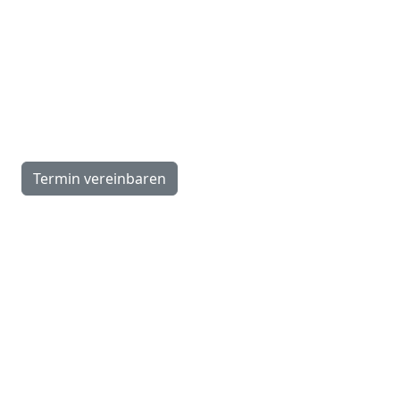
Montag:
13.30–18.00 Uhr
Dienstag–Freitag:
9.00–12.00, 13.30–18.00 Uhr
Samstag:
9.00–16.00 Uhr
Termin vereinbaren
Navigation
Schlafkonzept
Hotels
Caravaning
Über uns
News & Referenzen
Wissen
Kontakt