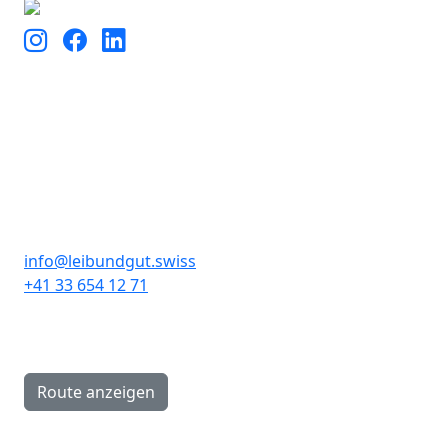
Kontakt
Leibundgut Schlaf- und
Rückenzentrum AG
info@leibundgut.swiss
+41 33 654 12 71
Hauptstrasse 89A
CH-3646 Einigen
Route anzeigen
Öffnungszeiten