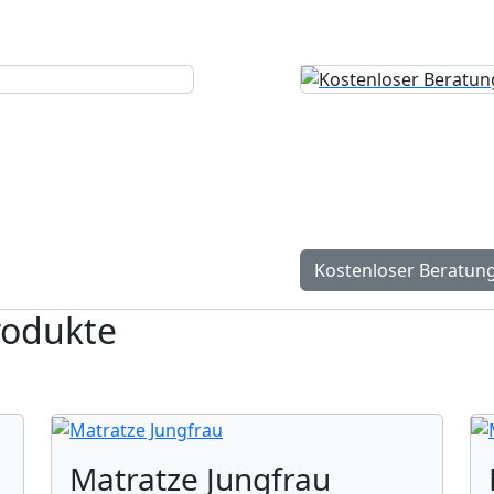
h
Kostenloser 
 nächsten Schritten –
Persönlicher Beratungst
individuell und exakt 
Kostenloser Beratun
rodukte
Matratze Jungfrau