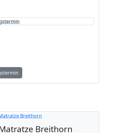
Beratungstermin
ermin bei uns in Einigen – fundiert,
auf Ihre Bedürfnisse abgestimmt.
gstermin
Matratze Breithorn