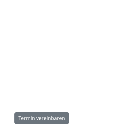
Öffnungszeiten
N
Montag:
Sc
13.30–18.00 Uhr
Ho
Dienstag–Freitag:
Ca
9.00–12.00, 13.30–18.00 Uhr
Üb
Samstag:
Ne
9.00–16.00 Uhr
Wi
Ko
Termin vereinbaren