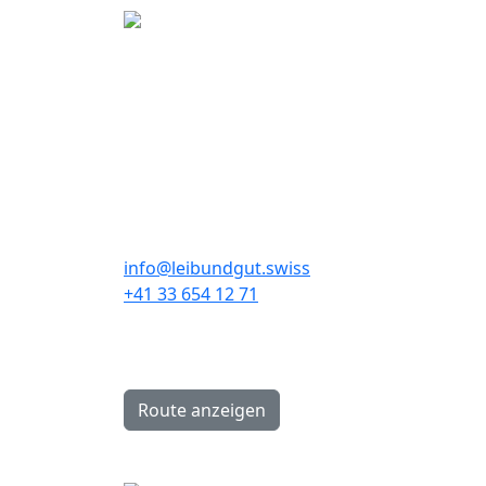
Kontakt
Leibundgut Schlaf- und
Rückenzentrum AG
info@leibundgut.swiss
+41 33 654 12 71
Hauptstrasse 89A
CH-3646 Einigen
Route anzeigen