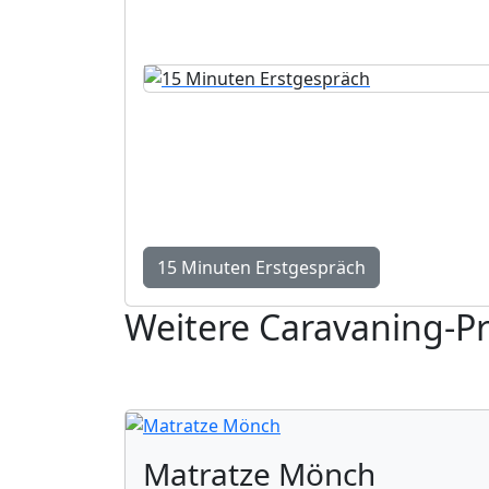
15 Minuten Erstgespräc
Kurze Standortbestimmung mit konkreten
kostenlos und unverbindlich.
15 Minuten Erstgespräch
Weitere Caravaning-P
Matratze Mönch