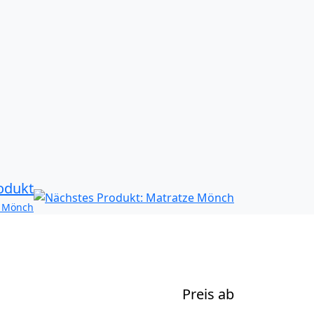
odukt
e Mönch
Preis ab