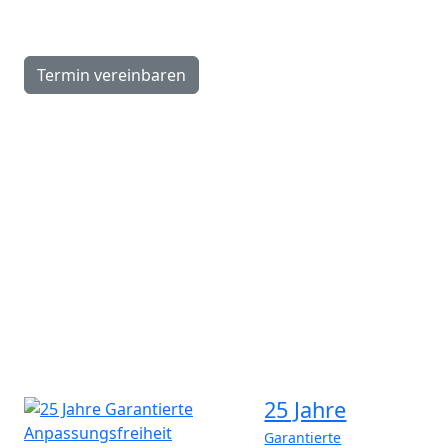
9.00–16.00 Uhr
Termin vereinbaren
Navigation
Schlafkonzept
Hotels
Caravaning
Über uns
News & Referenzen
Wissen
Kontakt
25 Jahre
Garantierte