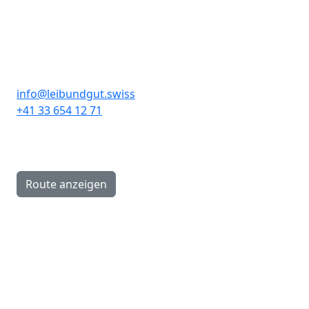
Kontakt
Leibundgut Schlaf- und
Rückenzentrum AG
info@leibundgut.swiss
+41 33 654 12 71
Hauptstrasse 89A
CH-3646 Einigen
Route anzeigen
Öffnungszeiten
Montag:
13.30–18.00 Uhr
Dienstag–Freitag:
9.00–12.00, 13.30–18.00 Uhr
Samstag: