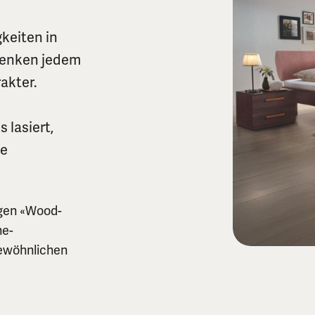
keiten in
henken jedem
akter.
 lasiert,
he
gen «Wood-
he-
ewöhnlichen