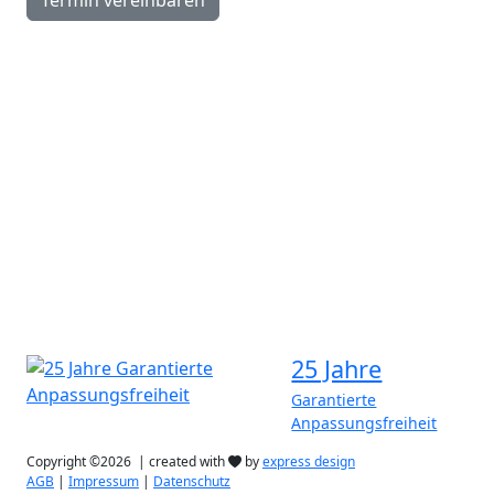
Navigation
Schlafkonzept
Hotels
Caravaning
Über uns
News & Referenzen
Wissen
Kontakt
25 Jahre
Garantierte
Anpassungsfreiheit
Copyright ©2026 | created with
by
express design
AGB
|
Impressum
|
Datenschutz