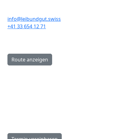
Leibundgut Schlaf- und
Rückenzentrum AG
info@leibundgut.swiss
+41 33 654 12 71
Hauptstrasse 89A
CH-3646 Einigen
Route anzeigen
Öffnungszeiten
Montag:
13.30–18.00 Uhr
Dienstag–Freitag:
9.00–12.00, 13.30–18.00 Uhr
Samstag:
9.00–16.00 Uhr
Termin vereinbaren