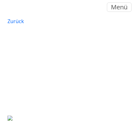
Menü
Zurück
| 10 Irrtümer | 04.02.2026
Irrtum 10: Hauptsache
Naturmaterialien
Naturmaterialien bieten viele Vorteile. Für
gesundes Liegen sind jedoch nicht
Materialideologien entscheidend, sondern
das Zusammenspiel von Klima, Stützung
und Anpassung.
Fritz Leibundgut
Gründer, Geschäftsleitung