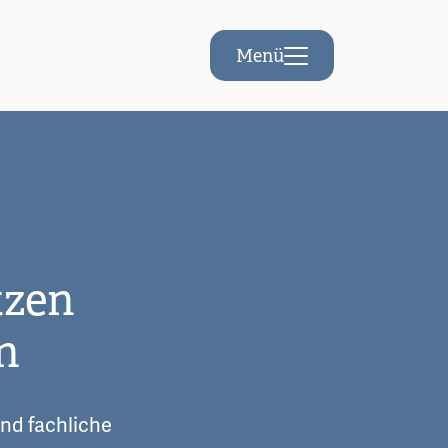
Menü
tzen
n
nd fachliche