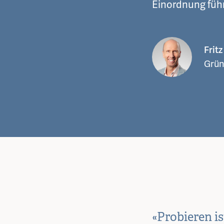
Einordnung führ
Frit
Grün
«Probieren i