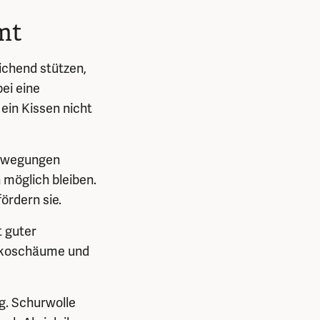
mt
ichend stützen,
ei eine
ein Kissen nicht
Bewegungen
möglich bleiben.
ördern sie.
t guter
iskoschäume und
ng. Schurwolle