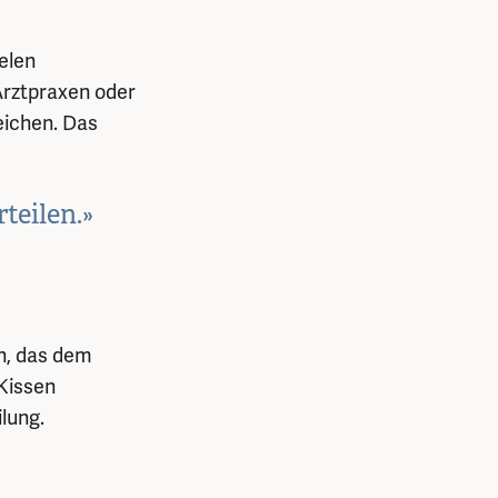
elen
 Arztpraxen oder
eichen. Das
teilen.»
en, das dem
Kissen
ilung.