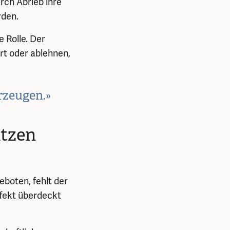
rch Abrieb ihre
rden.
e Rolle. Der
rt oder ablehnen,
rzeugen.»
atzen
eboten, fehlt der
ffekt überdeckt