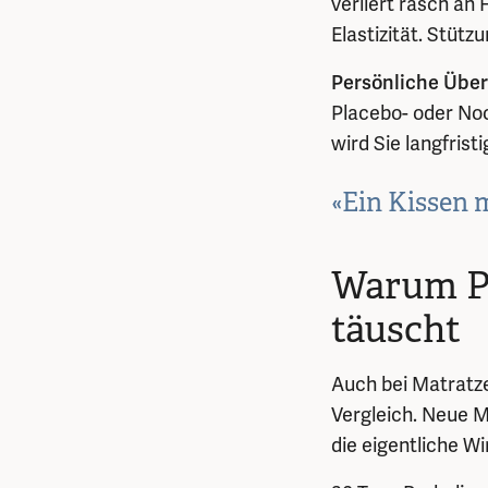
verliert rasch an
Elastizität. Stü
Persönliche Übe
Placebo- oder Noc
wird Sie langfristi
«Ein Kissen 
Warum Pr
täuscht
Auch bei Matratze
Vergleich. Neue M
die eigentliche W