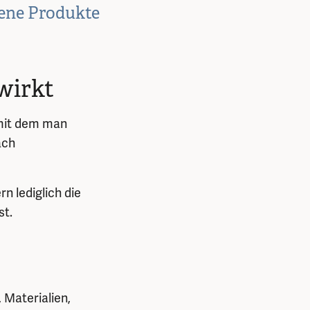
dene Produkte
wirkt
 mit dem man
ach
n lediglich die
st.
 Materialien,