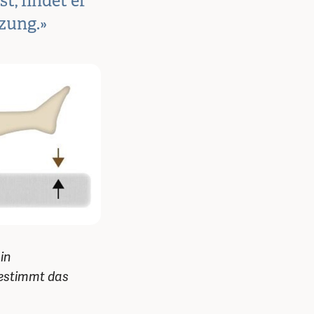
t, findet er
tzung.»
in
bestimmt das