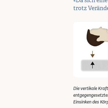
«Da sich eine
trotz Verände
Die vertikale Kraf
entgegengesetzter
Einsinken des Kör