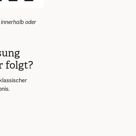
 innerhalb oder
sung
 folgt?
klassischer
nis.