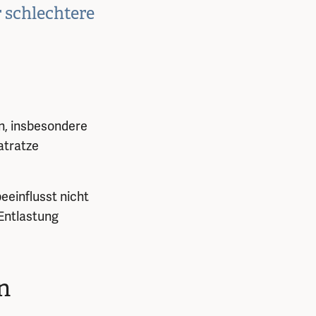
 schlechtere
n, insbesondere
atratze
eeinflusst nicht
 Entlastung
n